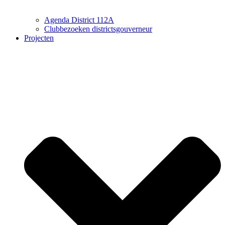
Agenda District 112A
Clubbezoeken districtsgouverneur
Projecten