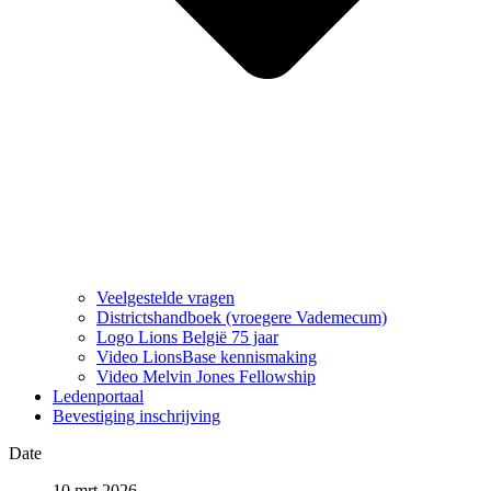
Veelgestelde vragen
Districtshandboek (vroegere Vademecum)
Logo Lions België 75 jaar
Video LionsBase kennismaking
Video Melvin Jones Fellowship
Ledenportaal
Bevestiging inschrijving
Date
10 mrt 2026